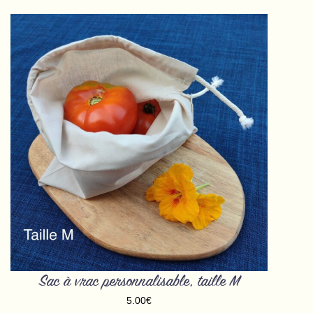
Ce
produit
a
plusieurs
variations.
Les
options
peuvent
être
choisies
sur
la
page
du
produit
Sac à vrac personnalisable, taille M
5.00
€