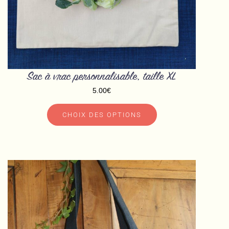
sur
la
page
du
produit
Sac à vrac personnalisable, taille XL
5.00
€
CHOIX DES OPTIONS
Ce
produit
a
plusieurs
variations.
Les