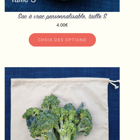
produit
Sac à vrac personnalisable, taille S
4.00
€
CHOIX DES OPTIONS
Ce
produit
a
plusieurs
variations.
Les
options
peuvent
être
choisies