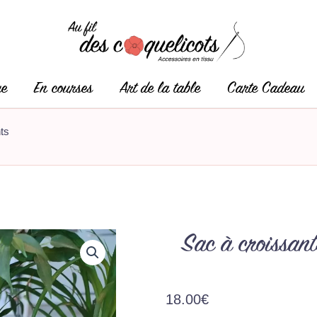
ge
En courses
Art de la table
Carte Cadeau
ts
Sac à croissant
18.00
€