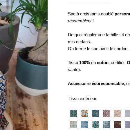
Sac à croissants doublé
personn
ressemblent
!
De quoi régaler une famille : 4 c
mis dedans.
On ferme le sac avec le cordon.
Tissu
100%
en
coton
, certifiés
O
santé).
Accessoire écoresponsable
, o
quantité
Tissu extérieur
de
Sac
à
croissants