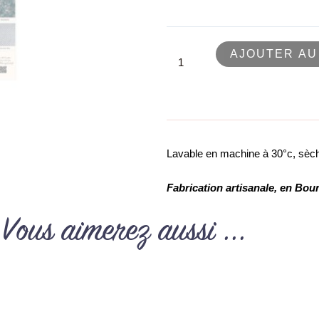
personnalisable,
taille
M
AJOUTER AU
Lavable en machine à 30°c, sèche
Fabrication artisanale, en B
Vous aimerez aussi ...