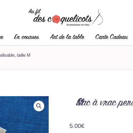
ge
En courses
Art de la table
Carte Cadeau
lisable, taille M
Sac à vrac personnalisable, taille M
5.00
€