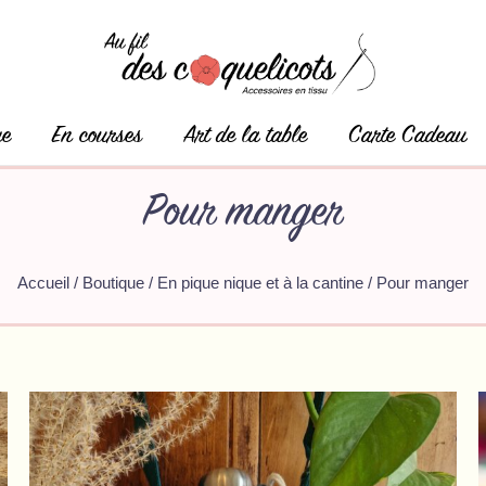
ge
En courses
Art de la table
Carte Cadeau
Pour manger
Accueil
/
Boutique
/
En pique nique et à la cantine
/ Pour manger
Ce
produit
a
plusieurs