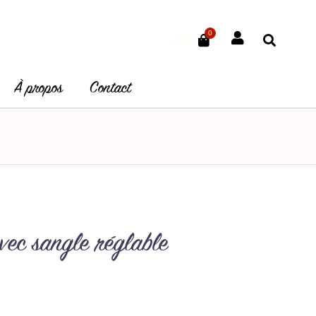
0
Panier
0.00
€
À propos
Contact
vec sangle réglable