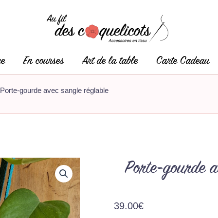
ge
En courses
Art de la table
Carte Cadeau
 Porte-gourde avec sangle réglable
Porte-gourde a
39.00
€