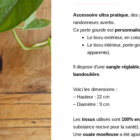
Accessoire ultra pratique
, des
randonneurs avertis.
Ce
porte gourde
est
personnalis
Le tissu extérieur, en coto
Le tissu intérieur,
porte-g
apparente).
Il dispose d’une
sangle réglable
bandoulière
.
Voici les dimensions :
– Hauteur : 22 cm
– Diamètre : 9 cm
Les
tissus
utilisés sont
100% en
substance nocive pour la santé).
Une
ouate moelleuse
a été ajou