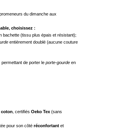
 promeneurs du dimanche aux
able, choisissez :
n bachette (tissu plus épais et résistant);
ourde
entièrement doublé (aucune couture
, permettant de porter le
porte-gourde
en
 coton
, certifiés
Oeko Tex
(sans
tée pour son côté
réconfortant
et