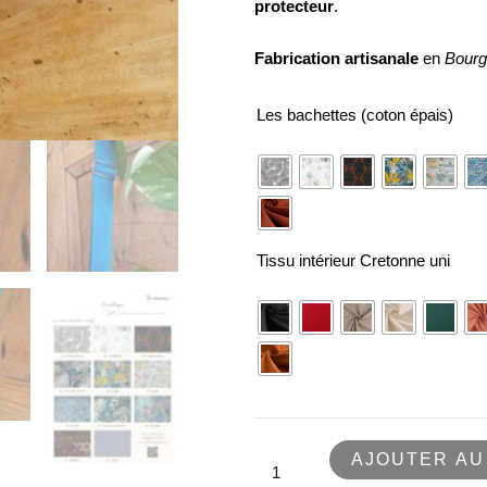
protecteur
.
Fabrication artisanale
en
Bourg
quantité
Les bachettes (coton épais)
de
Porte-
gourde
avec
sangle
Tissu intérieur Cretonne uni
réglable
AJOUTER AU