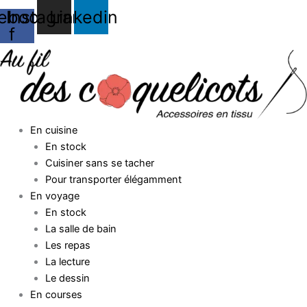
Aller
ebook-
Instagram
Linkedin
au
f
contenu
En cuisine
En stock
Cuisiner sans se tacher
Pour transporter élégamment
En voyage
En stock
La salle de bain
Les repas
La lecture
Le dessin
En courses