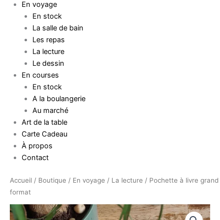
En voyage
En stock
La salle de bain
Les repas
La lecture
Le dessin
En courses
En stock
A la boulangerie
Au marché
Art de la table
Carte Cadeau
À propos
Contact
quantité
Accueil
/
Boutique
/
En voyage
/
La lecture
/ Pochette à livre grand
de
format
Pochette
à