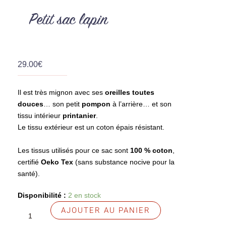
Petit sac lapin
29.00
€
Il est très mignon avec ses
oreilles toutes
douces
… son petit
pompon
à l’arrière… et son
tissu intérieur
printanier
.
Le tissu extérieur est un coton épais résistant.
Les tissus utilisés pour ce sac sont
100 % coton
,
certifié
Oeko Tex
(sans substance nocive pour la
santé).
quantité
Disponibilité :
2 en stock
de
AJOUTER AU PANIER
Petit