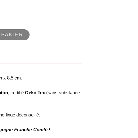
 PANIER
m x 8,5 cm.
oton,
certifié
Oeko Tex
(sans substance
e-linge déconseillé.
urgogne-Franche-Comté !