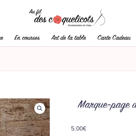
ge
En courses
Art de la table
Carte Cadeau
Marque-page d
5.00
€