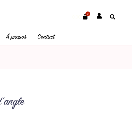
0
Panier
0.00
€
À propos
Contact
’angle