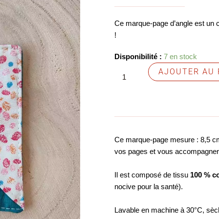
Ce marque-page d’angle est un ca
!
quantité
Disponibilité :
7 en stock
de
AJOUTER AU 
Marque-
page
d'angle
Ce marque-page mesure : 8,5 cm x
vos pages et vous accompagnera
Il est composé de tissu
100 % c
nocive pour la santé).
Lavable en machine à 30°C, sèch