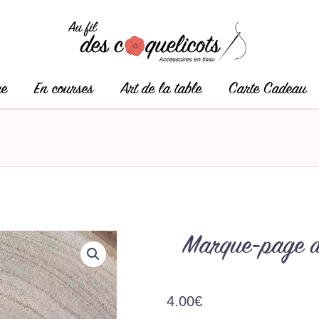
ge
En courses
Art de la table
Carte Cadeau
Marque-page d
4.00
€