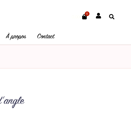
0
Panier
0.00
€
À propos
Contact
’angle