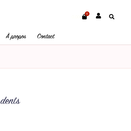
0
Panier
0.00
€
À propos
Contact
 dents