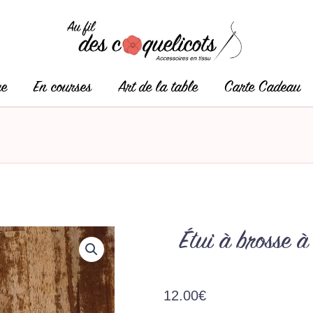
ge
En courses
Art de la table
Carte Cadeau
Étui à brosse à
12.00
€