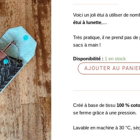
Voici un joli étui à utiliser de n
étui à lunette
,…
Très pratique, il ne prend pas de
sacs à main !
quantité
Disponibilité :
1 en stock
de
AJOUTER AU PANIE
Étui
à
brosse
à
dents
Créé à base de tissu
100 % coto
se ferme grâce à une pression.
Lavable en machine à 30 °C, sèch