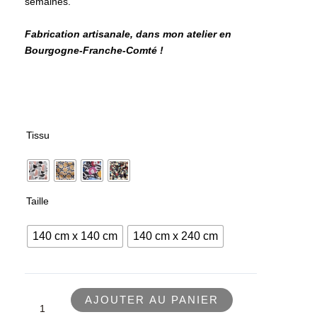
semaines.
Fabrication artisanale, dans mon atelier en
Bourgogne-Franche-Comté !
quantité
Tissu
de
Nappe
sur
mesure
Taille
Cretonne
140 cm x 140 cm
140 cm x 240 cm
AJOUTER AU PANIER