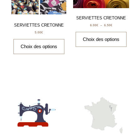
Les
Les
options
option
peuvent
peuven
SERVIETTES CRETONNE
être
être
SERVIETTES CRETONNE
6.00
€
–
6.50
€
choisies
choisi
5.00
€
sur
sur
Choix des options
la
la
Choix des options
page
page
du
du
produit
produit