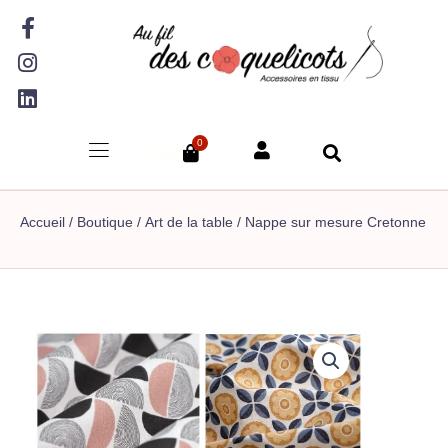
Aller
F
I
L
au
a
n
i
contenu
c
s
n
e
t
k
b
a
e
o
g
d
0
o
r
i
Panier
0.00
€
k
a
n
-
m
f
Accueil
/
Boutique
/
Art de la table
/ Nappe sur mesure Cretonne