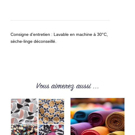
Consigne d’entretien : Lavable en machine à 30°C,
sèche-linge déconseillé.
Vous aimerez aussi ...
Plage
Ce
Ce
de
produit
produit
prix :
6.00€
a
a
à
6.50€
plusieurs
plusie
variations.
variati